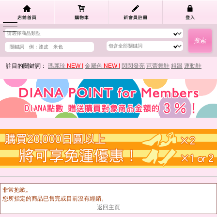
註目的關鍵詞：
瑪麗珍
NEW !
金屬色
NEW !
閃閃發亮
芭蕾舞鞋
粗跟
運動鞋
非常抱歉。
您所指定的商品已售完或目前沒有經銷。
返回主頁