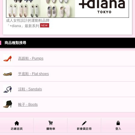
成人女性設計的運動鞋品牌
「+diana」最新系列
商品種類搜尋
高跟鞋 - Pumps
平底鞋 - Flat shoes
涼鞋 - Sandals
靴子 - Boots