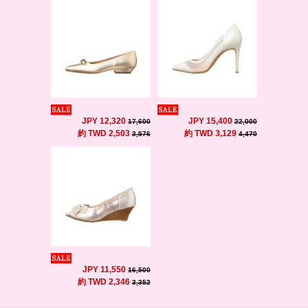
JPY 12,320
JPY 15,400
17,600
22,000
約 TWD 2,503
約 TWD 3,129
3,576
4,470
JPY 11,550
16,500
約 TWD 2,346
3,352