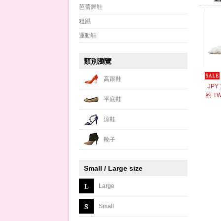
芭蕾舞鞋
粗跟
運動鞋
類別瀏覽
高跟鞋
JPY 
約 TW
平底鞋
涼鞋
靴子
Small / Large size
Large
Small