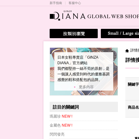
新手指南
客服中心
詳情
日本女鞋專賣店「GINZA
詳情
DIANA」官方網站
我們都堅持一絲不苟的原創，是
一個讓人感受到時代的優雅基調
感覺的鞋和搭配包的品牌。
關鍵字
更多內容
註目的關鍵詞
商品名
瑪麗珍
NEW !
金屬色
NEW !
閃閃發亮
重