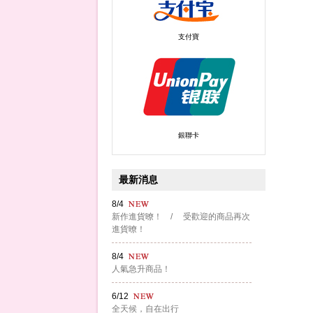
支付寶
銀聯卡
最新消息
8/4
新作進貨暸！ / 受歡迎的商品再次
進貨暸！
8/4
人氣急升商品！
6/12
全天候，自在出行