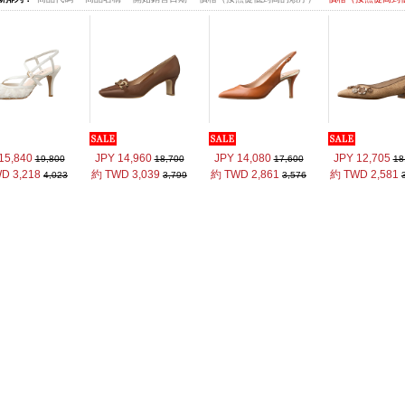
15,840
JPY 14,960
JPY 14,080
JPY 12,705
19,800
18,700
17,600
18
D 3,218
約 TWD 3,039
約 TWD 2,861
約 TWD 2,581
4,023
3,799
3,576