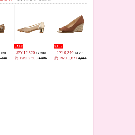
JPY 12,320
JPY 9,240
,150
17,600
13,200
約 TWD 2,503
約 TWD 1,877
3,688
3,576
2,682