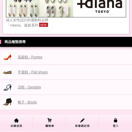
成人女性設計的運動鞋品牌
「+diana」最新系列
商品種類搜尋
高跟鞋 - Pumps
平底鞋 - Flat shoes
涼鞋 - Sandals
靴子 - Boots