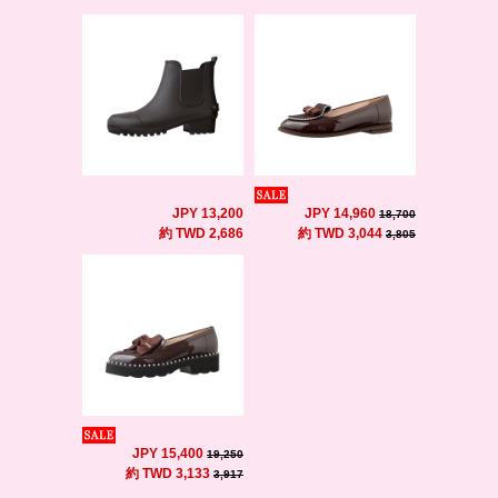
JPY 13,200
JPY 14,960
18,700
約 TWD 2,686
約 TWD 3,044
3,805
JPY 15,400
19,250
約 TWD 3,133
3,917