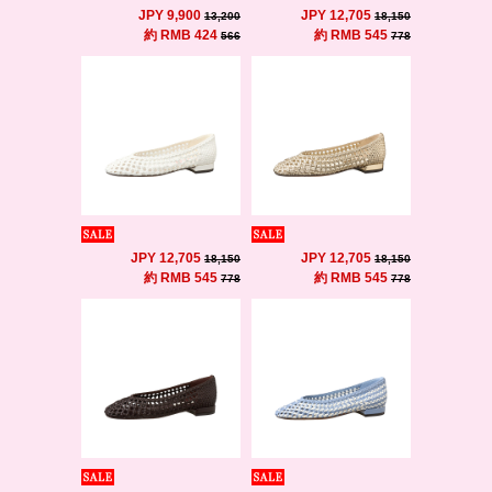
JPY 9,900
JPY 12,705
13,200
18,150
約 RMB 424
約 RMB 545
566
778
JPY 12,705
JPY 12,705
18,150
18,150
約 RMB 545
約 RMB 545
778
778