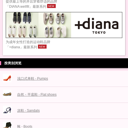
提供最上等的并且穿着舒适的品牌
「DIANA wellfit」最新系列
为成年女性打造的运动鞋品牌
「+diana」最新系列
按类别浏览
浅口式单鞋 - Pumps
自然・平底鞋 - Flat shoes
凉鞋 - Sandals
靴 - Boots