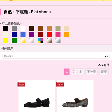
自然・平底鞋 - Flat shoes
- 可以选择顏色 -
排列顺序
277
有件
1
2
3
下一页
尾页