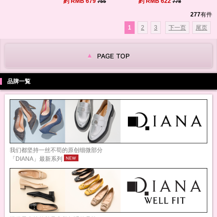
約 RMB 679
約 RMB 622
755
778
277
有件
1
2
3
下一页
尾页
品牌一覧
我们都坚持一丝不苟的原创细微部分
「DIANA」最新系列