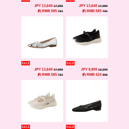
JPY 13,640
JPY 13,640
17,050
17,050
約 RMB 585
約 RMB 585
731
731
JPY 13,640
JPY 9,900
17,050
13,200
約 RMB 585
約 RMB 424
731
566