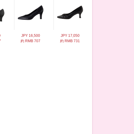
0
JPY 16,500
JPY 17,050
7
約 RMB 707
約 RMB 731