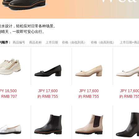
泼水设计，轻松应对日常各种场景。
到晴天，一双即可安心出行。
列顺序：
商品编号
商品名称
上市日期
价格（由低到高）
价格（由高到低）
上市日期+商
PY 16,500
JPY 17,600
JPY 17,600
JPY 17,60
 RMB 707
約 RMB 755
約 RMB 755
約 RMB 75