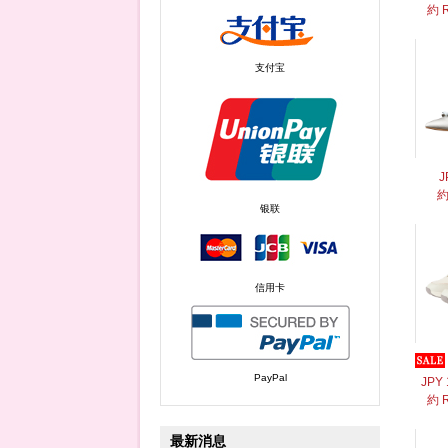
約 
支付宝
J
約
银联
信用卡
PayPal
JPY 
約 
最新消息