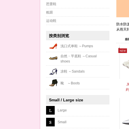
芭蕾鞋
粗跟
运动鞋
防水防
从雨天
按类别浏览
排
浅口式单鞋 ～Pumps
自然・平底鞋 ～Casual
shoes
凉鞋 ～Sandals
靴 ～Boots
J
約
Small / Large size
Large
Small