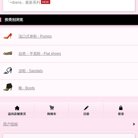
「+diana」最新系列
按类别浏览
浅口式单鞋 - Pumps
自然・平底鞋 - Flat shoes
凉鞋 - Sandals
靴 - Boots
用户指南