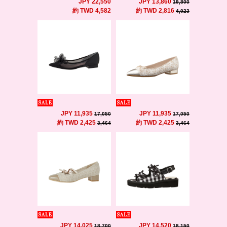
JPY 22,550
JPY 13,860
19,800
約 TWD 4,582
約 TWD 2,816
4,023
JPY 11,935
JPY 11,935
17,050
17,050
約 TWD 2,425
約 TWD 2,425
3,464
3,464
JPY 14,025
JPY 14,520
18,700
18,150