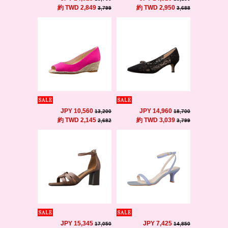
約 TWD 2,849
約 TWD 2,950
3,799
3,688
JPY 10,560
JPY 14,960
13,200
18,700
約 TWD 2,145
約 TWD 3,039
2,682
3,799
JPY 15,345
JPY 7,425
17,050
14,850