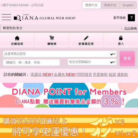
關于GINZA DIANA - 公司介紹
繁體中文
简体中文
English
新手指南
歡迎先生/女士
忘記密碼
註目的關鍵詞：
瑪麗珍
NEW !
金屬色
NEW !
閃閃發亮
芭蕾舞鞋
粗跟
運動鞋