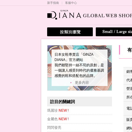
新手指南
客服中心
有
日本女鞋專賣店「GINZA
DIANA」官方網站
我們都堅持一絲不苟的原創，是
一個讓人感受到時代的優雅基調
銷
感覺的鞋和搭配包的品牌。
代
更多內容
營
所
註目的關鍵詞
電
瑪麗珍
NEW !
金屬色
NEW !
販
閃閃發亮
網