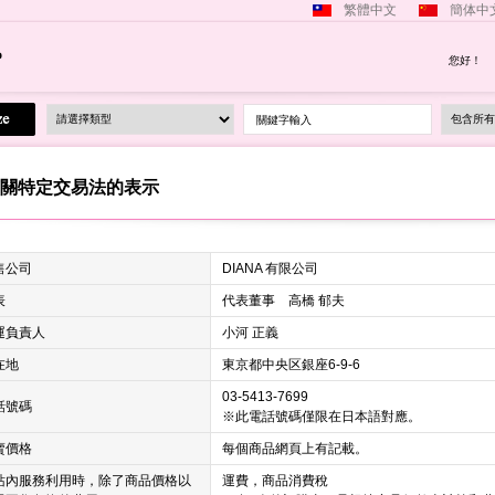
繁體中文
簡体中
您好！
關鍵字輸入
關特定交易法的表示
售公司
DIANA 有限公司
表
代表董事 高橋 郁夫
運負責人
小河 正義
在地
東京都中央区銀座6-9-6
03-5413-7699
話號碼
※此電話號碼僅限在日本語對應。
賣價格
每個商品網頁上有記載。
站內服務利用時，除了商品價格以
運費，商品消費稅