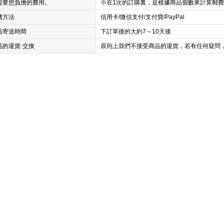
需要您負擔的費用。
※在1次的訂購裏，是根據商品個數來計算郵
費方法
信用卡/微信支付/支付寶/PayPal
品寄送時間
下訂單後的大約7～10天後
品的退貨·交換
原則上我們不接受商品的退貨，若有任何疑問