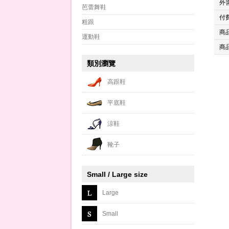
外
芭蕾舞鞋
付
粗跟
商
運動鞋
商
類別瀏覽
高跟鞋
平底鞋
涼鞋
靴子
Small / Large size
Large
Small