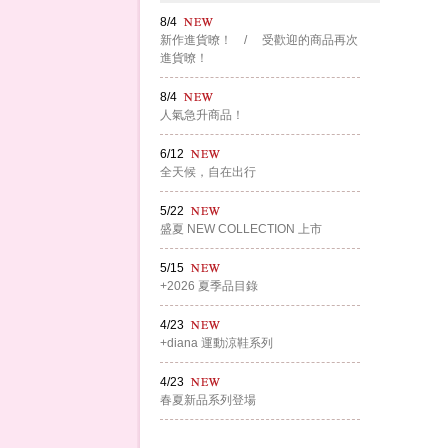
8/4
新作進貨暸！ / 受歡迎的商品再次
進貨暸！
8/4
人氣急升商品！
6/12
全天候，自在出行
5/22
盛夏 NEW COLLECTION 上市
5/15
+2026 夏季品目錄
4/23
+diana 運動涼鞋系列
4/23
春夏新品系列登場