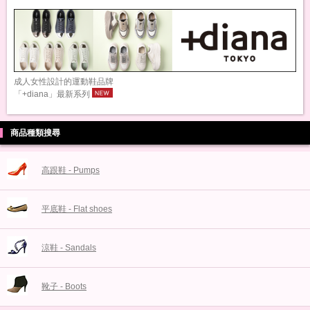
成人女性設計的運動鞋品牌
「+diana」最新系列
商品種類搜尋
高跟鞋 - Pumps
平底鞋 - Flat shoes
涼鞋 - Sandals
靴子 - Boots