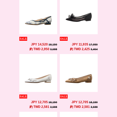
JPY 14,520
JPY 11,935
18,150
17,050
約 TWD 2,950
約 TWD 2,425
3,688
3,464
JPY 12,705
JPY 12,705
18,150
18,150
約 TWD 2,581
約 TWD 2,581
3,688
3,688