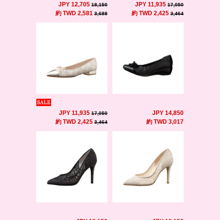
JPY 12,705
JPY 11,935
18,150
17,050
約 TWD 2,581
約 TWD 2,425
3,688
3,464
JPY 11,935
JPY 14,850
17,050
約 TWD 2,425
約 TWD 3,017
3,464