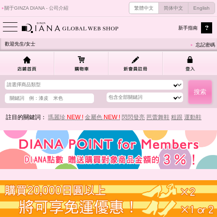
關于GINZA DIANA - 公司介紹
繁體中文
简体中文
English
新手指南
歡迎先生/女士
忘記密碼
註目的關鍵詞：
瑪麗珍
NEW !
金屬色
NEW !
閃閃發亮
芭蕾舞鞋
粗跟
運動鞋