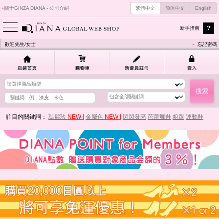
關于GINZA DIANA - 公司介紹
繁體中文
简体中文
English
新手指南
歡迎先生/女士
忘記密碼
註目的關鍵詞：
瑪麗珍
NEW !
金屬色
NEW !
閃閃發亮
芭蕾舞鞋
粗跟
運動鞋