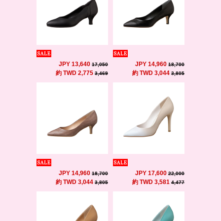
JPY 13,640
JPY 14,960
17,050
18,700
約 TWD 2,775
約 TWD 3,044
3,469
3,805
JPY 14,960
JPY 17,600
18,700
22,000
約 TWD 3,044
約 TWD 3,581
3,805
4,477