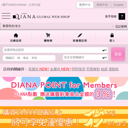
關于GINZA DIANA - 公司介紹
繁體中文
简体中文
English
新手指南
歡迎先生/女士
忘記密碼
註目的關鍵詞：
瑪麗珍
NEW !
金屬色
NEW !
閃閃發亮
芭蕾舞鞋
粗跟
運動鞋