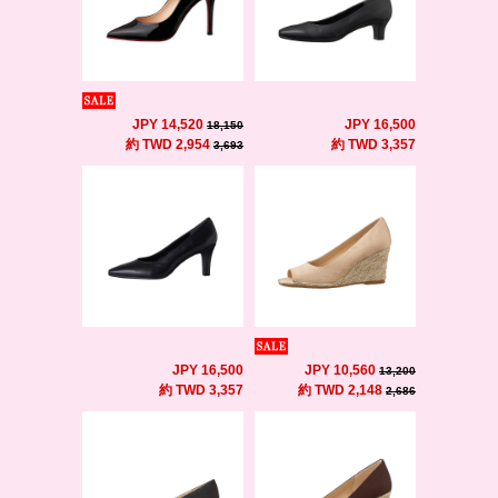
JPY 14,520
JPY 16,500
18,150
約 TWD 2,954
約 TWD 3,357
3,693
JPY 16,500
JPY 10,560
13,200
約 TWD 3,357
約 TWD 2,148
2,686