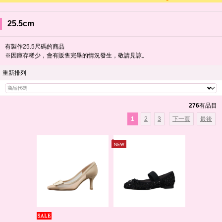
25.5cm
有製作25.5尺碼的商品
※因庫存稀少，會有販售完畢的情況發生，敬請見諒。
重新排列
276
有品目
1
2
3
下一頁
最後