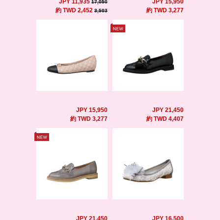
JPY 11,935
JPY 15,950
17,050
約 TWD 2,452
約 TWD 3,277
3,503
JPY 15,950
JPY 21,450
約 TWD 3,277
約 TWD 4,407
JPY 21,450
JPY 16,500