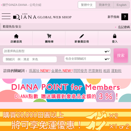
關于GINZA DIANA - 公司介紹
繁體中文
简体中文
English
新手指南
歡迎先生/女士
忘記密碼
註目的關鍵詞：
瑪麗珍
NEW !
金屬色
NEW !
閃閃發亮
芭蕾舞鞋
粗跟
運動鞋