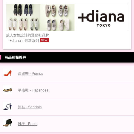
成人女性設計的運動鞋品牌
「+diana」最新系列
商品種類搜尋
高跟鞋 - Pumps
平底鞋 - Flat shoes
涼鞋 - Sandals
靴子 - Boots