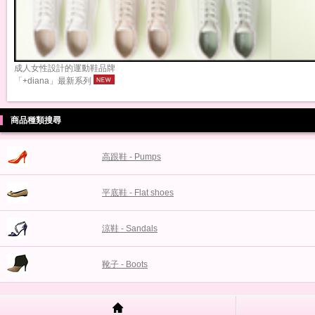
成人女性設計的運動鞋品牌
「+diana」最新系列
商品種類搜尋
高跟鞋 - Pumps
平底鞋 - Flat shoes
涼鞋 - Sandals
靴子 - Boots