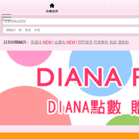
註目的關鍵詞：
瑪麗珍
NEW !
金屬色
NEW !
閃閃發亮
芭蕾舞鞋
粗跟
運動鞋