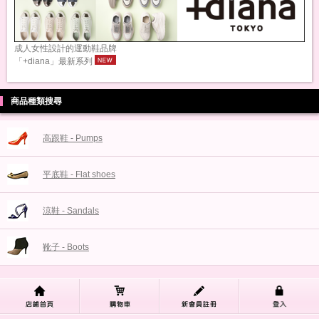
成人女性設計的運動鞋品牌
「+diana」最新系列
商品種類搜尋
高跟鞋 - Pumps
平底鞋 - Flat shoes
涼鞋 - Sandals
靴子 - Boots