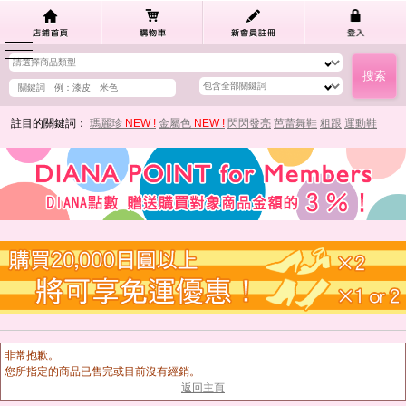
註目的關鍵詞：
瑪麗珍
NEW !
金屬色
NEW !
閃閃發亮
芭蕾舞鞋
粗跟
運動鞋
非常抱歉。
您所指定的商品已售完或目前沒有經銷。
返回主頁