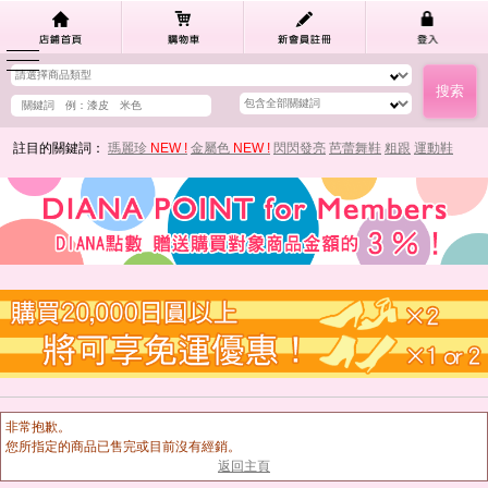
註目的關鍵詞：
瑪麗珍
NEW !
金屬色
NEW !
閃閃發亮
芭蕾舞鞋
粗跟
運動鞋
非常抱歉。
您所指定的商品已售完或目前沒有經銷。
返回主頁