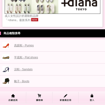
成人女性設計的運動鞋品牌
「+diana」最新系列
商品種類搜尋
高跟鞋 - Pumps
平底鞋 - Flat shoes
涼鞋 - Sandals
靴子 - Boots