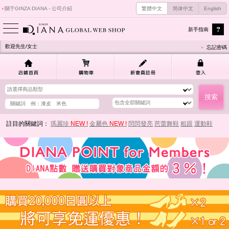
關于GINZA DIANA - 公司介紹
繁體中文
简体中文
English
新手指南
歡迎先生/女士
忘記密碼
註目的關鍵詞：
瑪麗珍
NEW !
金屬色
NEW !
閃閃發亮
芭蕾舞鞋
粗跟
運動鞋