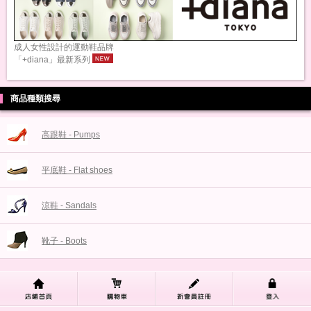
成人女性設計的運動鞋品牌
「+diana」最新系列
商品種類搜尋
高跟鞋 - Pumps
平底鞋 - Flat shoes
涼鞋 - Sandals
靴子 - Boots