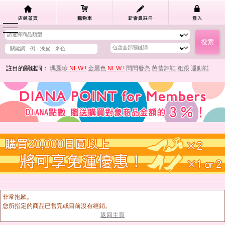
註目的關鍵詞：
瑪麗珍
NEW !
金屬色
NEW !
閃閃發亮
芭蕾舞鞋
粗跟
運動鞋
非常抱歉。
您所指定的商品已售完或目前沒有經銷。
返回主頁