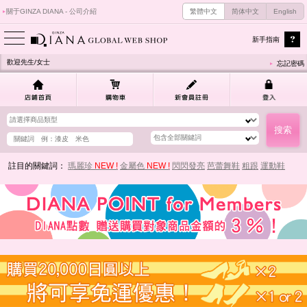
關于GINZA DIANA - 公司介紹
繁體中文
简体中文
English
新手指南
歡迎先生/女士
忘記密碼
註目的關鍵詞：
瑪麗珍
NEW !
金屬色
NEW !
閃閃發亮
芭蕾舞鞋
粗跟
運動鞋