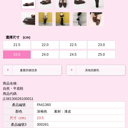
選擇尺寸 (cm)
21.5
22.0
22.5
23.0
23.5
24.0
24.5
25.0
商品名稱 :
自然・平底鞋
商品代碼 :
j138130026100011
產品編號
FA41360
顏色
深褐色 素材：漆皮
尺寸（cm）
23.5
產品編號3
300261