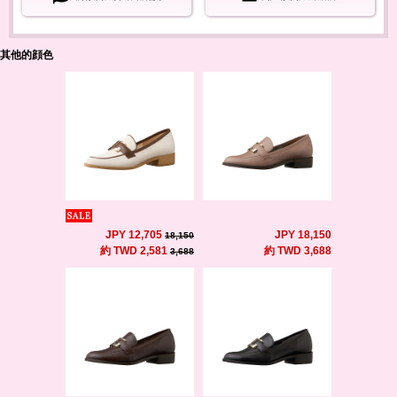
其他的顔色
JPY 12,705
JPY 18,150
18,150
約 TWD 2,581
約 TWD 3,688
3,688