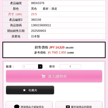
產品編號
WD43376
顏色
黑色 素材：漆皮
尺寸（cm）
23.5
產品編號3
360156
商品號碼
136015600011
開始銷售日期
2025/09/03
原產地
日本製
銷售價格
JPY 14,520
18,150
參考價格 :
約 TWD 2,950
3,688
數量：
庫存
4