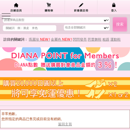
註目的關鍵詞：
瑪麗珍
NEW !
金屬色
NEW !
閃閃發亮
芭蕾舞鞋
粗跟
運動鞋
非常抱歉。
您所指定的商品已售完或目前沒有經銷。
返回主頁