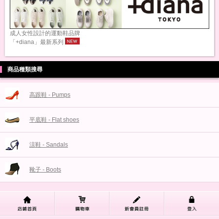
成人女性設計的運動鞋品牌
「+diana」最新系列
商品種類搜尋
高跟鞋 - Pumps
平底鞋 - Flat shoes
涼鞋 - Sandals
靴子 - Boots