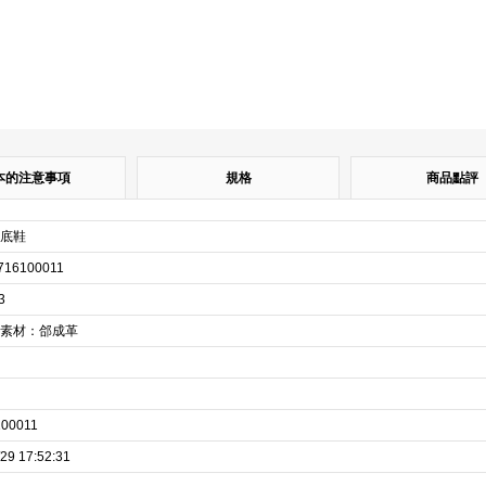
本的注意事項
規格
商品點評
底鞋
716100011
3
素材：郃成革
100011
29 17:52:31