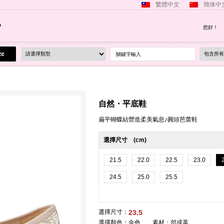
繁體中文
簡体中
您好！
關鍵字輸入
自然・平底鞋
扁平蝴蝶結營造柔美氣息♪圓頭芭蕾鞋
選擇尺寸 (cm)
21.5
22.0
22.5
23.0
24.5
25.0
25.5
選擇尺寸：
23.5
選擇顏色：
金色 素材：郃成革