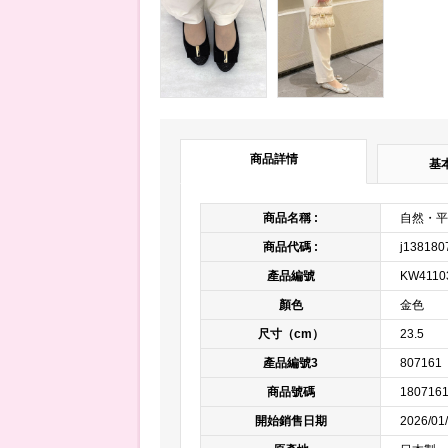
商品詳情
基
商品名稱 :
自然・平
商品代碼 :
j138180
產品編號
KW4110
顏色
金色 
尺寸（cm）
23.5
產品編號3
807161
商品號碼
180716
開始銷售日期
2026/01/