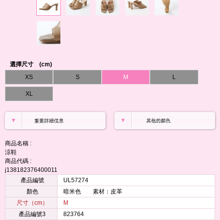
選擇尺寸 (cm)
XS
S
M
L
XL
商品名稱 :
涼鞋
商品代碼 :
j138182376400011
產品編號
UL57274
顏色
暗米色 素材：皮革
尺寸（cm）
M
產品編號3
823764