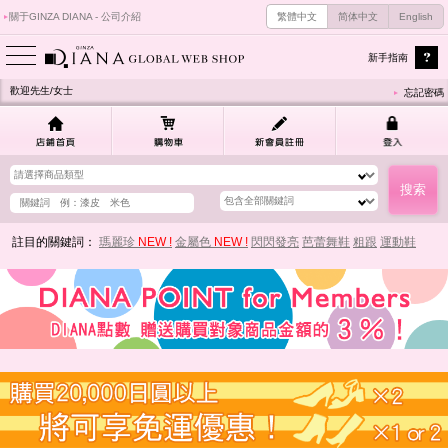
關于GINZA DIANA - 公司介紹
繁體中文
简体中文
English
新手指南
歡迎先生/女士
忘記密碼
註目的關鍵詞：
瑪麗珍
NEW !
金屬色
NEW !
閃閃發亮
芭蕾舞鞋
粗跟
運動鞋