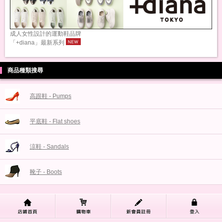
成人女性設計的運動鞋品牌
「+diana」最新系列
商品種類搜尋
高跟鞋 - Pumps
平底鞋 - Flat shoes
涼鞋 - Sandals
靴子 - Boots