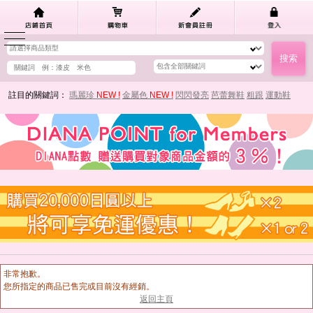
註目的關鍵詞：
瑪麗珍
NEW !
金屬色
NEW !
閃閃發亮
芭蕾舞鞋
粗跟
運動鞋
非常抱歉。
您所指定的商品已售完或目前沒有經銷。
返回主頁