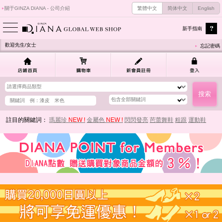
關于GINZA DIANA - 公司介紹
繁體中文
简体中文
English
新手指南
歡迎先生/女士
忘記密碼
註目的關鍵詞：
瑪麗珍
NEW !
金屬色
NEW !
閃閃發亮
芭蕾舞鞋
粗跟
運動鞋