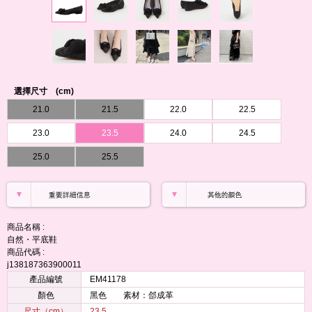
選擇尺寸 (cm)
21.0
21.5
22.0
22.5
23.0
23.5
24.0
24.5
25.0
25.5
商品名稱 :
自然・平底鞋
商品代碼 :
j138187363900011
產品編號
EM41178
顏色
黑色 素材：郃成革
尺寸（cm）
23.5