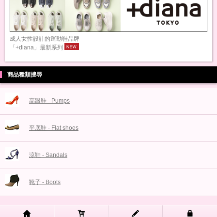
成人女性設計的運動鞋品牌
「+diana」最新系列
商品種類搜尋
高跟鞋 - Pumps
平底鞋 - Flat shoes
涼鞋 - Sandals
靴子 - Boots