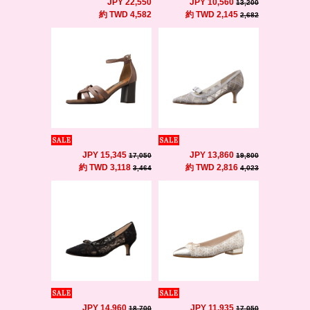
JPY 22,550
JPY 10,560
13,200
約 TWD 4,582
約 TWD 2,145
2,682
JPY 15,345
JPY 13,860
17,050
19,800
約 TWD 3,118
約 TWD 2,816
3,464
4,023
JPY 14,960
JPY 11,935
18,700
17,050