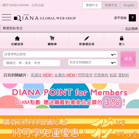
關于GINZA DIANA - 公司介紹
繁體中文
简体中文
English
新手指南
歡迎先生/女士
忘記密碼
註目的關鍵詞：
瑪麗珍
NEW !
金屬色
NEW !
閃閃發亮
芭蕾舞鞋
粗跟
運動鞋