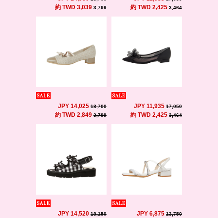
約 TWD 3,039
約 TWD 2,425
3,799
3,464
JPY 14,025
JPY 11,935
18,700
17,050
約 TWD 2,849
約 TWD 2,425
3,799
3,464
JPY 14,520
JPY 6,875
18,150
13,750